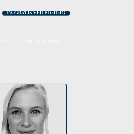
FÅ GRATIS VEILEDNING
OSS
SØK STUDIEPLASS