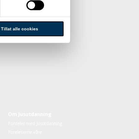
Tillat alle cookies
Om Jusutdanning
Fordeler med Jusutdanning
Foreleserne våre