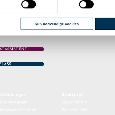
ed Jusutdanning. Dette ga meg et stort fortrinn da
jobb, siden det gjorde det enklere for meg å
det. ​
Kun nødvendige cookies
ATASSISTENT
PLASS
Utdanninger
Studenter
Advokatassistent
Studentomtaler
Juskonsulent Privatrett
Karriereomtaler