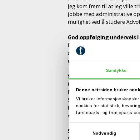
Jeg kom frem til at jeg ville 
jobbe med administrative op
mulighet ved å studere Advok
God oppfølging underveis 
Foreleserne og administrasjo
oppfølging. Dyktige advokate
underveis i utdanningen. ​
Samtykke
Spennende karrieremuligh
Utdanningen har gitt meg gru
Denne nettsiden bruker cook
Etter fullført utdanning job
Sulland AS. Nå i dag jobber j
Vi bruker informasjonskapsler (
cookies for statistikk, bevari
familiedirektoratet) som se
førsteparts- og tredjeparts-c
og dokumenthåndtering.
Samtykkevalg
Stort utbytte i dagens jobb
Nødvendig
Saksbehandlingssystemet jeg 