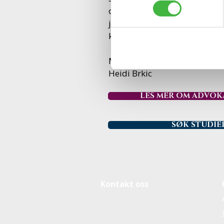
opplæring i da jeg studerte v
jeg begynte i min nåværende 
komme raskt i gang med arbei
Med vennlig hilsen
Heidi Brkic
LES MER OM ADVOK
SØK STUDIE
Kontakt oss
Telefon:
22 64 45 55
E-post:
post@jusutdanning.no