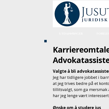
UTDANNINGER
FORELE
Karriereomtale
Advokatassist
Valgte å bli advokatassiste
Jeg har tidligere jobbet i ba
at jeg trives bedre på et kon
tillitsvalgt, som ga mersmak
har jeg lenge vært interessert 
Ønske om å studere jus