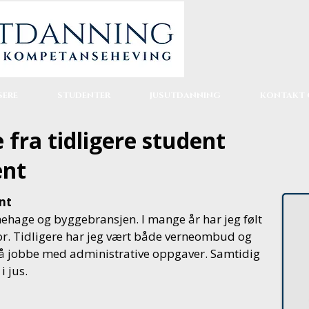
SERE
STUDENTER
JUSUTDANNING
KONTAKT 
 fra tidligere student
ent
nt
rnehage og byggebransjen. I mange år har jeg følt
tor. Tidligere har jeg vært både verneombud og
 å jobbe med administrative oppgaver. Samtidig
i jus.