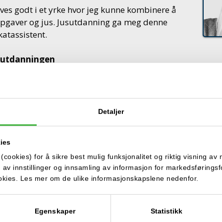
trives godt i et yrke hvor jeg kunne kombinere å
pgaver og jus. Jusutdanning ga meg denne
atassistent.
i utdanningen
nen ved Jusutdanning har alltid gitt meg god
r som jeg fikk god faglig bistand og kontakt
Detaljer
eter
nnlaget for flere spennende karrieremuligheter.
ies
bet jeg som advokatassistent ved Advokatfirmaet
eg i Bufdir (Barne-, ungdoms- og
cookies) for å sikre best mulig funksjonalitet og riktig visning av 
ng av innstillinger og innsamling av informasjon for markedsførings
niorkonsulent, hovedsakelig med saksbehandling
ookies. Les mer om de ulike informasjonskapslene nedenfor.
Egenskaper
Statistikk
bruker daglig, er det samme systemet vi fikk