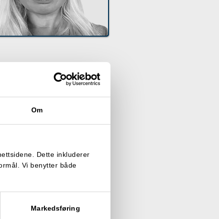
Om
nettsidene. Dette inkluderer
formål. Vi benytter både
Markedsføring