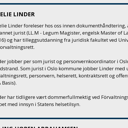
ELIE LINDER
lie Linder foreleser hos oss innen dokumenthåndtering, a
annet jurist (LL.M - Legum Magister, engelsk Master of La
6) og har tilleggsutdanning fra juridisk fakultet ved Univer
orvaltningsrett.
der jobber per som jurist og personvernkoordinator i
Osl
dstrand. Som jurist i
Oslo kommune
jobber Linder med u
altningsrett, personvern, helserett, kontraktsrett og offentl
 Basis).
der har tidligere vært dommerfullmektig ved Förvaltningsrä
bet med innsyn i Statens helsetilsyn.