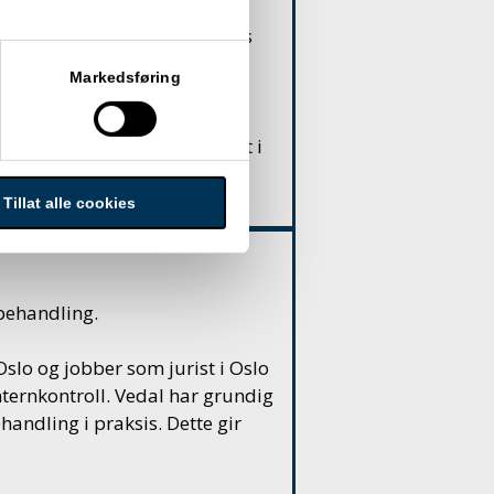
osent ved
Kriminalomsorgens
r i fengsel.
Markedsføring
nnomføring» og
tsvitenskap ved Universitetet i
Tillat alle cookies
sbehandling.
Oslo og jobber som jurist i
Oslo
nternkontroll. Vedal har grundig
handling i praksis. Dette gir