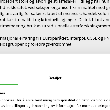
rosedert store og alvorlige straffesaker. I tillegg har hun
itidirektoratet, ved seksjon organisert kriminalitet med 
lig ansvarlig for saker relatert til menneskehandel, vold i
kotikakriminalitet og kriminelle gjenger. Deltok blant ann
itimetoder og bruk av utradisjonelle etterforskningsmeto
ernasjonal erfaring fra Europarådet, Interpol, OSSE og FN 
eidsgrupper og foredragsvirksomhet.
rsen har undervisningskompetanse fra Politihøgskolen, har
dbøker. Iversen har lang erfaring som advokat med forha
eidsgiverforeningen NHO, rådgivning av medlemsbedrifte
rsmål og prosedering av saker.
Detaljer
ies
RGITTE LANGSET STORVIK
cookies) for å sikre best mulig funksjonalitet og riktig visning av 
itte Langset Storvik foreleser for oss i straffegjennomføri
ng av innstillinger og innsamling av informasjon for markedsførings