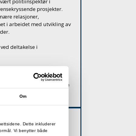
 vært politiinspektør i
grensekryssende prosjekter.
 nære relasjoner,
et i arbeidet med utvikling av
der.
ved deltakelse i
 holdt kurs og skrevet flere
ndlinger i
ne innenfor arbeidsrettslige
Om
nettsidene. Dette inkluderer
ngsrett.
formål. Vi benytter både