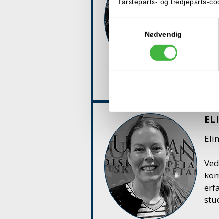
førsteparts- og tredjeparts-c
Sto
Samtykkevalg
høg
Nødvendig
Sto
«Fo
Osl
EL
Eli
Ved
ko
erf
stu