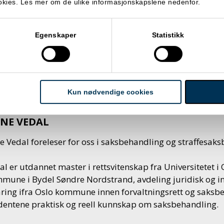
ookies. Les mer om de ulike informasjonskapslene nedenfor.
rvik har lang erfaring fra kriminalomsorgen, både som d
skole og utdanningssenter KRUS
og som jurist og inspektø
Egenskaper
Statistikk
rvik har skrevet flere lærebøker, blant annet «Straffegje
rvaringsstraff». Hun har også vært sensor og veileder i ret
o og Tromsø.
Kun nødvendige cookies
INE VEDAL
ne Vedal foreleser for oss i saksbehandling og straffesak
al er utdannet master i rettsvitenskap fra Universitetet i 
mmune
i Bydel Søndre Nordstrand, avdeling juridisk og i
aring ifra
Oslo kommune
innen forvaltningsrett og saksbe
dentene praktisk og reell kunnskap om saksbehandling.