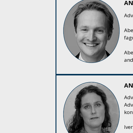
AN
Adv
Abe
fag
Abe
and
AN
Advo
Adv
kon
Ive