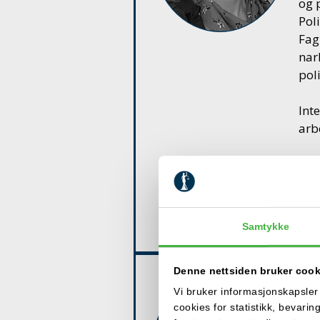
og p
Pol
Fag
nar
pol
Int
arb
Ive
hån
arb
spø
Samtykke
Denne nettsiden bruker cook
BI
Vi bruker informasjonskapsler (
Birg
cookies for statistikk, bevari