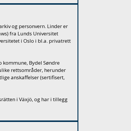
rkiv og personvern. Linder er
ws) fra Lunds Universitet
sitetet i Oslo i bl.a. privatrett
o kommune
, Bydel Søndre
like rettsområder, herunder
ige anskaffelser (sertifisert,
tten i Växjö, og har i tillegg