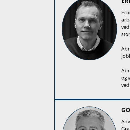
ER
Erl
arb
ved
sto
Abr
job
Abr
og 
ved
GO
Adv
Gra