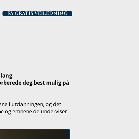
FÅ GRATIS VEILEDNING
OSS
SØK STUDIEPLASS
 lang
orberede deg best mulig på
ene i utdanningen, og det
ene og emnene de underviser.