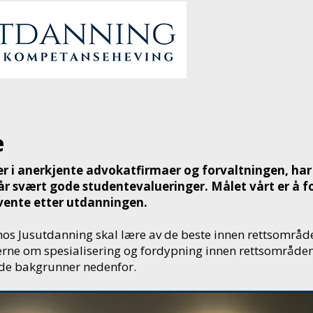
SERE
STUDENTER
JUSUTDANNING
KONTAKT 
e
er i anerkjente advokatfirmaer og forvaltningen, har
år svært gode studentevalueringer. Målet vårt er å f
vente etter utdanningen.
hos Jusutdanning skal lære av de beste innen rettsområd
leserne om spesialisering og fordypning innen rettsområd
de bakgrunner nedenfor.