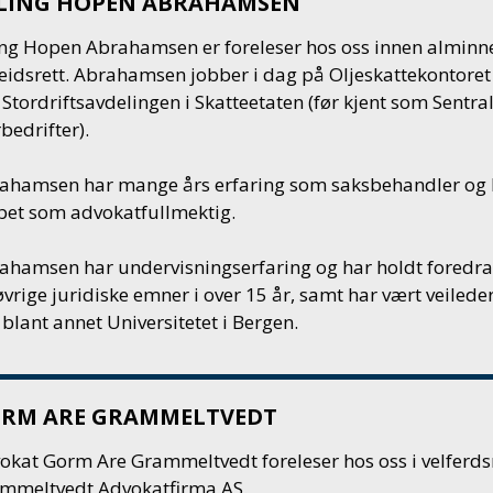
LING HOPEN ABRAHAMSEN
ing Hopen Abrahamsen er foreleser hos oss innen alminnel
eidsrett. Abrahamsen jobber i dag på Oljeskattekontoret -
 Stordriftsavdelingen i
Skatteetaten
(før kjent som Sentra
rbedrifter).
ahamsen har mange års erfaring som saksbehandler og le
bet som advokatfullmektig.
ahamsen har undervisningserfaring og har holdt foredrag 
øvrige juridiske emner i over 15 år, samt har vært veile
 blant annet Universitetet i Bergen.
RM ARE GRAMMELTVEDT
okat Gorm Are Grammeltvedt foreleser hos oss i velferdsre
mmeltvedt Advokatfirma AS.