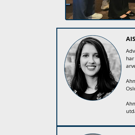
AI
Adv
har
arve
Ahm
Osl
Ahm
utd