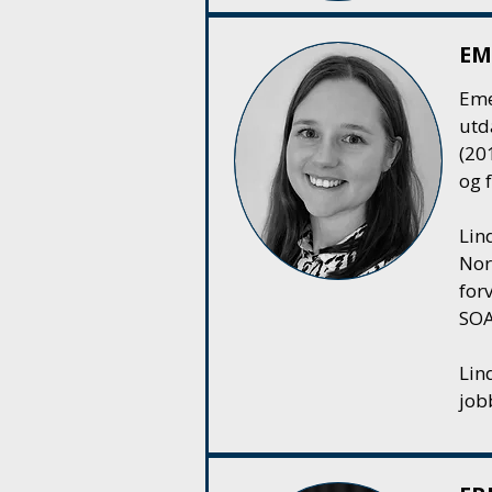
EM
Eme
utd
(201
og f
Lin
Nor
forv
SOA
Lin
job