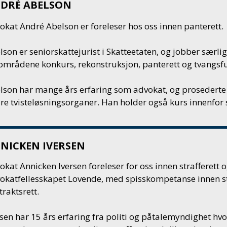
DRÉ ABELSON
okat André Abelson er foreleser hos oss innen panterett.
lson er seniorskattejurist i
Skatteetaten
, og jobber særli
områdene konkurs, rekonstruksjon, panterett og tvangsfu
lson har mange års erfaring som advokat, og prosederte 
re tvisteløsningsorganer. Han
holder også kurs innenfor 
NICKEN IVERSEN
kat Annicken Iversen foreleser for oss innen strafferett o
okatfellesskapet Lovende
, med spisskompetanse innen str
traktsrett.
rsen har 15 års erfaring fra politi og påtalemyndighet hv