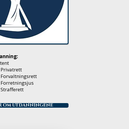
danning:
tent
Privatrett
Forvaltningsrett
 Forretningsjus
Strafferett
ER OM UTDANNINGENE