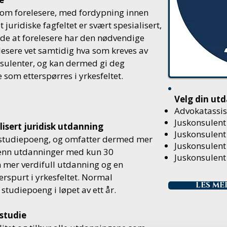
som forelesere, med fordypning innen
 juridiske fagfeltet er svært spesialisert,
nde at forelesere har den nødvendige
esere vet samtidig hva som kreves av
sulenter, og kan dermed gi deg
som etterspørres i yrkesfeltet.
Velg din ut
Advokatassis
Juskonsulent 
lisert juridisk utdanning
Juskonsulent 
 studiepoeng, og omfatter dermed mer
Juskonsulent
d enn utdanninger med kun 30
Juskonsulent 
n mer verdifull utdanning og en
rspurt i yrkesfeltet. Normal
LES M
studiepoeng i løpet av ett år.
tstudie