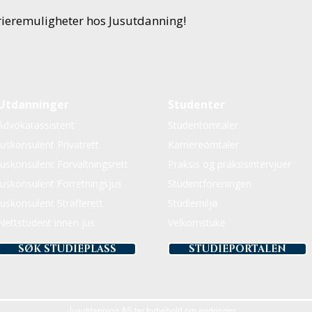
rieremuligheter hos Jusutdanning!
Utdanninger
Studenter
Advokatassistent
Studentomtaler
Juskonsulent Privatrett
Karriereomtaler
Juskonsulent Forvaltningsrett
Praksis og praksisintervjuer
Juskonsulent Forretningsjus
Studentforeningen
Juskonsulent Strafferett
Studiemiljø
Nettstudent innen jus
Velkomstuke
SØK STUDIEPLASS
STUDIEPORTALEN
Jusutdanning AS tar forbehold om endringer