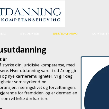
SERE
STUDENTER
JUSUTDANNING
KONTAKT 
Jusutdanning
t år
 å styrke din juridiske kompetanse, med
sere.
Hver utdanning varer i ett år og gir
 og nye karrieremuligheter. Vi gir deg
igheter som styrker dine
bransjen, næringslivet og forvaltningen.
 avgjørende for fremtiden, og er dermed en
som vil løfte din karriere.
e