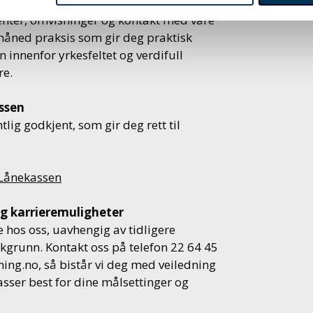
nning, i advokatbransjen eller i
enter, omvisninger og kontakt med våre
n måned praksis som gir deg praktisk
 innenfor yrkesfeltet og verdifull
re.
ssen
tlig godkjent, som gir deg rett til
 Lånekassen
g karrieremuligheter
e hos oss, uavhengig av tidligere
kgrunn. Kontakt oss på telefon 22 64 45
ning.no
, så bistår vi deg med veiledning
ser best for dine målsettinger og