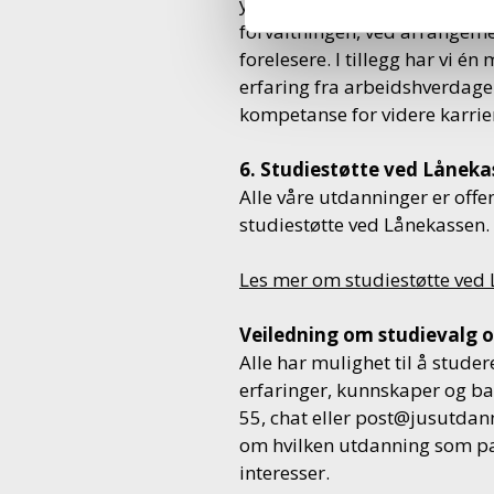
yrkesfeltet tilpasset din utda
forvaltningen, ved arrangem
forelesere. I tillegg har vi é
erfaring fra arbeidshverdagen
kompetanse for videre karrie
6. Studiestøtte ved Låneka
Alle våre utdanninger er offen
studiestøtte ved Lånekassen.
Les mer om studiestøtte ved
Veiledning om studievalg o
Alle har mulighet til å studer
erfaringer, kunnskaper og ba
55, chat eller
post@jusutdan
om hvilken utdanning som pas
interesser.