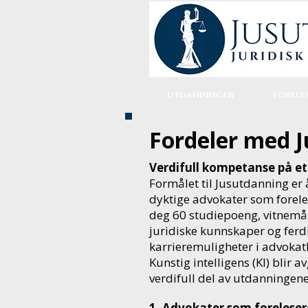
UTDANNINGER
FORELE
Fordeler med 
Verdifull kompetanse på et
Formålet til Jusutdanning er
dyktige advokater som forele
deg 60 studiepoeng, vitnemål
juridiske kunnskaper og ferd
karrieremuligheter i advokat
Kunstig intelligens (KI) blir
verdifull del av utdanningene 
1. Advokater som foreleser