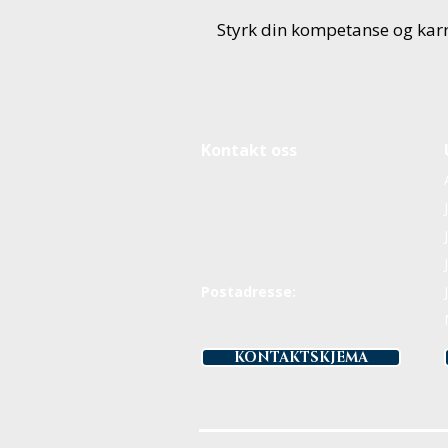
Styrk din kompetanse og kar
Kontakt oss
Telefon:
22 64 45 55
E-post:
post@jusutdanning.no
Undervisningsadresse:
Holbergs plass 1, 0166 Oslo
Postadresse:
Postboks 1495 Vika, 0116 Oslo
KONTAKTSKJEMA