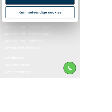
Utdanninger
Kun nødvendige cookies
Advokatassistent
Juskonsulent Privatrett
Juskonsulent Forvaltningsrett
Juskonsulent Forretningsjus
Juskonsulent Strafferett
Nettstudent innen jus
Studenter
Studentomtaler
Karriereomtaler
Praksis og praksisintervjuer
Studentforeningen
Studiemiljø
Velkomstuke
Om Jusutdanning