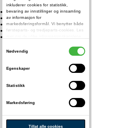
Velg din utdanning:
inkluderer cookies for statistikk,
Advokatassistent
bevaring av innstillinger og innsamling
Juskonsulent Privatrett
av informasjon for
Juskonsulent Forvaltningsrett
markedsføringsformål. Vi benytter både
Juskonsulent Forretningsjus
førsteparts- og tredjeparts-cookies. Les
Juskonsulent Strafferett
mer om de ulike informasjonskapslene
nedenfor.
Samtykkevalg
SØK STUDIEPLASS
Nødvendig
Egenskaper
Kontakt oss
Telefon:
22 64 45 55
Statistikk
E-post:
post@jusutdanning.no
Undervisningsadresse:
Markedsføring
Holbergs plass 1, 0166 Oslo
Postadresse:
Postboks 1495 Vika, 0116 Oslo
Tillat alle cookies